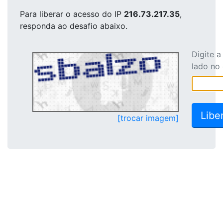
Para liberar o acesso
do IP
216.73.217.35
,
responda ao desafio abaixo.
Digite 
lado no
[trocar imagem]