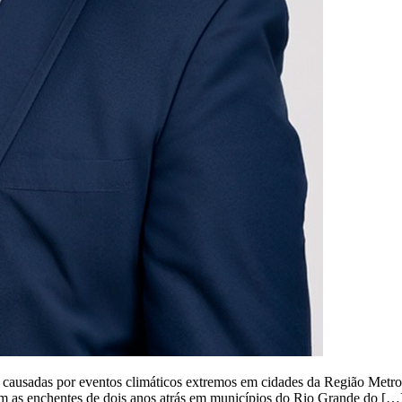
 causadas por eventos climáticos extremos em cidades da Região Metrop
 as enchentes de dois anos atrás em municípios do Rio Grande do […