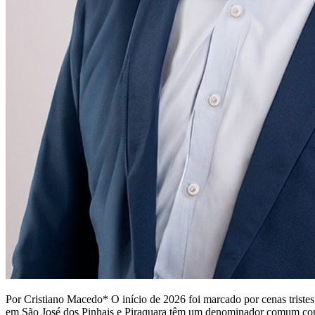
Por Cristiano Macedo* O início de 2026 foi marcado por cenas tristes
em São José dos Pinhais e Piraquara têm um denominador comum com