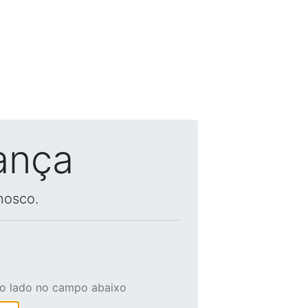
ança
nosco.
ao lado no campo abaixo