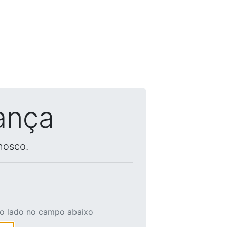
ança
nosco.
ao lado no campo abaixo