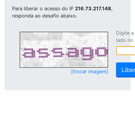
Para liberar o acesso
do IP
216.73.217.148
,
responda ao desafio abaixo.
Digite 
lado no
[trocar imagem]