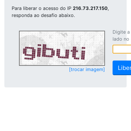
Para liberar o acesso
do IP
216.73.217.150
,
responda ao desafio abaixo.
Digite 
lado no
[trocar imagem]