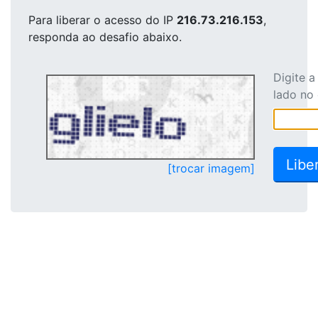
Para liberar o acesso
do IP
216.73.216.153
,
responda ao desafio abaixo.
Digite 
lado no
[trocar imagem]