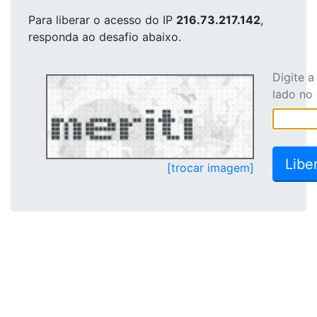
Para liberar o acesso
do IP
216.73.217.142
,
responda ao desafio abaixo.
Digite 
lado no
[trocar imagem]