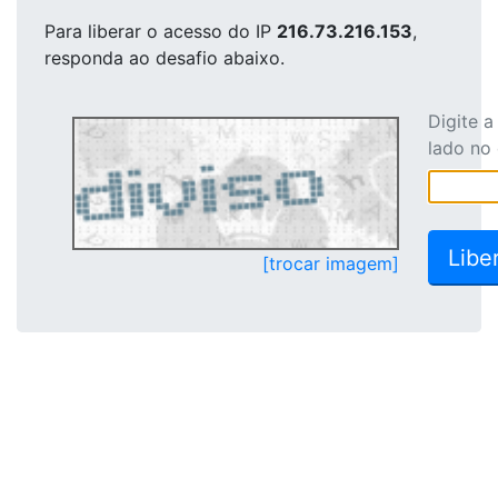
Para liberar o acesso
do IP
216.73.216.153
,
responda ao desafio abaixo.
Digite 
lado no
[trocar imagem]