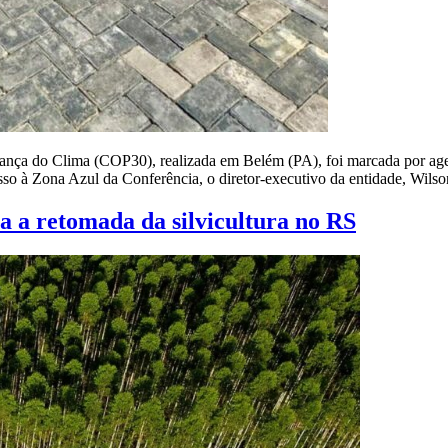
nça do Clima (COP30), realizada em Belém (PA), foi marcada por agen
sso à Zona Azul da Conferência, o diretor-executivo da entidade, Wils
a a retomada da silvicultura no RS