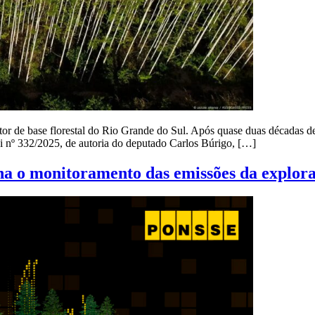
r de base florestal do Rio Grande do Sul. Após quase duas décadas de e
ei nº 332/2025, de autoria do deputado Carlos Búrigo, […]
na o monitoramento das emissões da explora