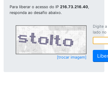
Para liberar o acesso
do IP
216.73.216.40
,
responda ao desafio abaixo.
Digite 
lado no
[trocar imagem]