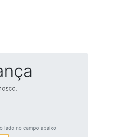
ança
nosco.
ao lado no campo abaixo