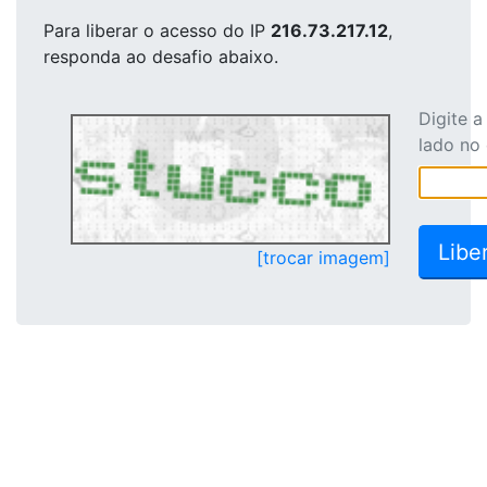
Para liberar o acesso
do IP
216.73.217.12
,
responda ao desafio abaixo.
Digite 
lado no
[trocar imagem]