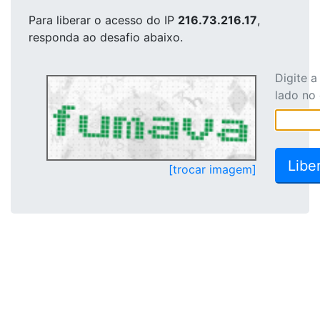
Para liberar o acesso
do IP
216.73.216.17
,
responda ao desafio abaixo.
Digite 
lado no
[trocar imagem]