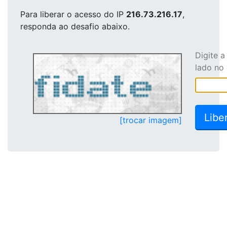
Para liberar o acesso
do IP
216.73.216.17
,
responda ao desafio abaixo.
Digite 
lado no
[trocar imagem]